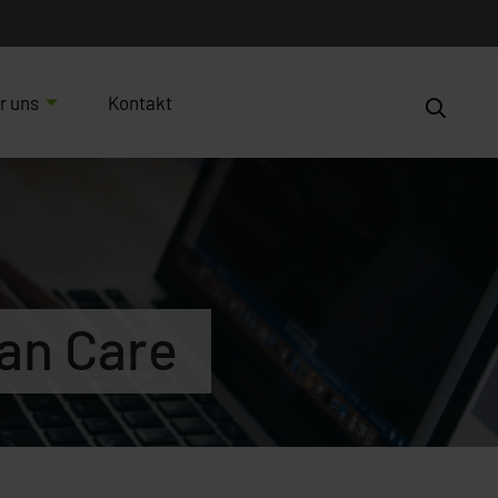
r uns
Kontakt
an Care