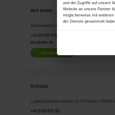
und die Zugriffe auf unsere 
Website an unsere Partner fü
AKS GmbH
möglicherweise mit weiteren
der Dienste gesammelt habe
Antwerpener Strasse 6 53842 Troisdorf, Ger
+49 22 419 4740
aks@aks.de
Visit Website
RUSSKA
Ludwig Bertram GmbH, Im Torfstich 7, 30916 
+49 5136 975 90