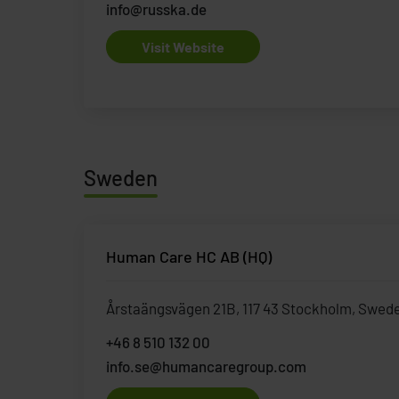
info@russka.de
Visit Website
Sweden
Human Care HC AB (HQ)
Årstaängsvägen 21B, 117 43 Stockholm, Swed
+46 8 510 132 00
info.se@humancaregroup.com