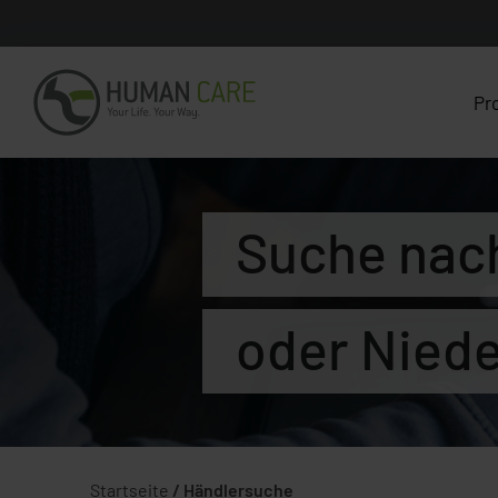
Pr
Suche nac
oder Nied
Startseite
/
Händlersuche