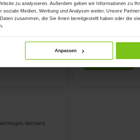
Website zu analysieren. Außerdem geben wir Informationen zu I
r soziale Medien, Werbung und Analysen weiter. Unsere Partner
Petermann – part of t
 Daten zusammen, die Sie ihnen bereitgestellt haben oder die s
n.
many
Waldweg 3, 91601 Dombüh
+49 (0) 9868 9339-0
petermann@pm-med.de
Anpassen
Visit Website
Isernhagen, Germany