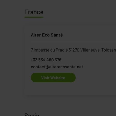
France
Alter Eco Santé
7 Impasse du Pradié 31270 Villeneuve-Tolosa
+33 534 460 376
contact@alterecosante.net
Visit Website
Spain