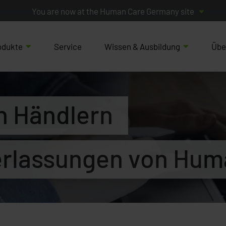
You are now at the Human Care Germany site
odukte
Service
Wissen & Ausbildung
Übe
h Händlern
erlassungen von Hum