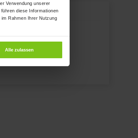
hrer Verwendung unserer
 führen diese Informationen
he Human Care Group
ie im Rahmen Ihrer Nutzung
l, Germany
Alle zulassen