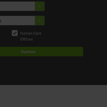
×
s
×
r
Human Care
Offices