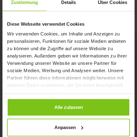
Zustimmung
Details
Über Cookies
RoomerS überträgt.
Video anssehen
Diese Webseite verwendet Cookies
Wir verwenden Cookies, um Inhalte und Anzeigen zu
personalisieren, Funktionen für soziale Medien anbieten
zu können und die Zugriffe auf unsere Website zu
analysieren. Außerdem geben wir Informationen zu Ihrer
Verwendung unserer Website an unsere Partner für
Produkt-Spezifikationen
soziale Medien, Werbung und Analysen weiter. Unsere
Partner führen diese Informationen möglicherweise mit
Produktname
Artikelnummer
weiteren Daten zusammen, die Sie ihnen bereitgestellt
haben oder die sie im Rahmen Ihrer Nutzung der Dienste
Roomer S
55300H-EU
gesammelt haben.
Alle zulassen
Dokumente
Anpassen