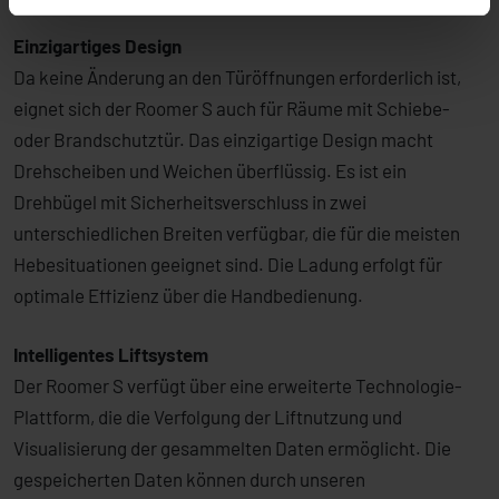
Einzigartiges Design
Da keine Änderung an den Türöffnungen erforderlich ist,
eignet sich der Roomer S auch für Räume mit Schiebe-
oder Brandschutztür. Das einzigartige Design macht
Drehscheiben und Weichen überflüssig. Es ist ein
Drehbügel mit Sicherheitsverschluss in zwei
unterschiedlichen Breiten verfügbar, die für die meisten
Hebesituationen geeignet sind. Die Ladung erfolgt für
optimale Effizienz über die Handbedienung.
Intelligentes Liftsystem
Der Roomer S verfügt über eine erweiterte Technologie-
Plattform, die die Verfolgung der Liftnutzung und
Visualisierung der gesammelten Daten ermöglicht. Die
gespeicherten Daten können durch unseren