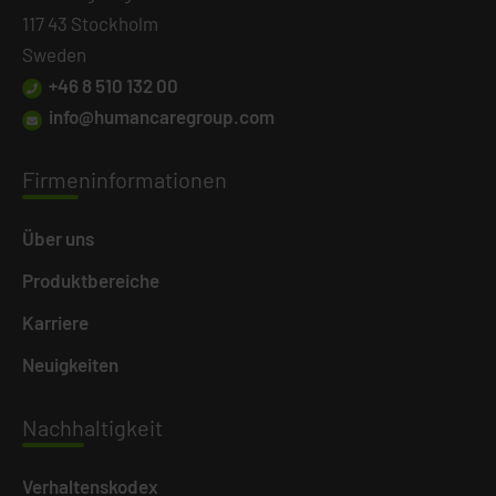
117 43 Stockholm
Sweden
+46 8 510 132 00
info@humancaregroup.com
Firme
ninformationen
Über uns
Produktbereiche
Karriere
Neuigkeiten
Nachh
altigkeit
Verhaltenskodex